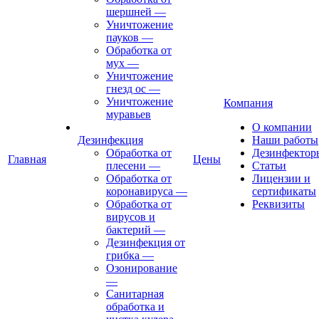
шершней
—
Уничтожение
пауков
—
Обработка от
мух
—
Уничтожение
гнезд ос
—
Уничтожение
Компания
муравьев
О компании
Дезинфекция
Наши работы
Обработка от
Дезинфектор
Главная
Цены
плесени
—
Статьи
Обработка от
Лицензии и
коронавируса
—
сертификаты
Обработка от
Реквизиты
вирусов и
бактерий
—
Дезинфекция от
грибка
—
Озонирование
—
Санитарная
обработка и