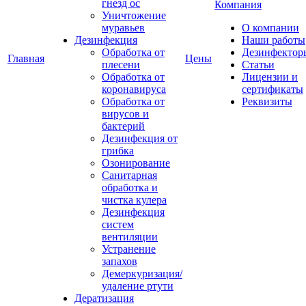
гнезд ос
Компания
Уничтожение
муравьев
О компании
Дезинфекция
Наши работы
Обработка от
Дезинфектор
Главная
Цены
плесени
Статьи
Обработка от
Лицензии и
коронавируса
сертификаты
Обработка от
Реквизиты
вирусов и
бактерий
Дезинфекция от
грибка
Озонирование
Санитарная
обработка и
чистка кулера
Дезинфекция
систем
вентиляции
Устранение
запахов
Демеркуризация/
удаление ртути
Дератизация