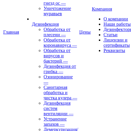
гнезд ос
—
Уничтожение
Компания
муравьев
О компании
Дезинфекция
Наши работы
Обработка от
Дезинфектор
Главная
Цены
плесени
—
Статьи
Обработка от
Лицензии и
коронавируса
—
сертификаты
Обработка от
Реквизиты
вирусов и
бактерий
—
Дезинфекция от
грибка
—
Озонирование
—
Санитарная
обработка и
чистка кулера
—
Дезинфекция
систем
вентиляции
—
Устранение
запахов
—
Демеркуризация/