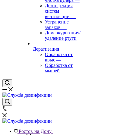
чистка кулера
—
Дезинфекция
систем
вентиляции
—
Устранение
запахов
—
Демеркуризация/
удаление ртути
Дератизация
Обработка от
крыс
—
Обработка от
мышей
Ростов-на-Дону