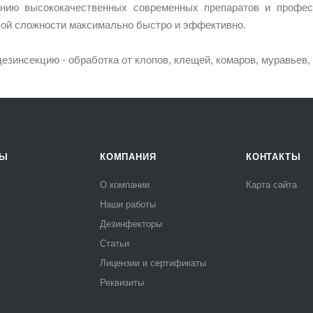
анию высококачественных современных препаратов и профес
ой сложности максимально быстро и эффективно.
зинсекцию - обработка от клопов, клещей, комаров, муравьев, м
РЫ
КОМПАНИЯ
КОНТАКТЫ
О компании
Карта сайта
Наши работы
Дезинфекторы
Статьи
Лицензии и сертификаты
Реквизиты