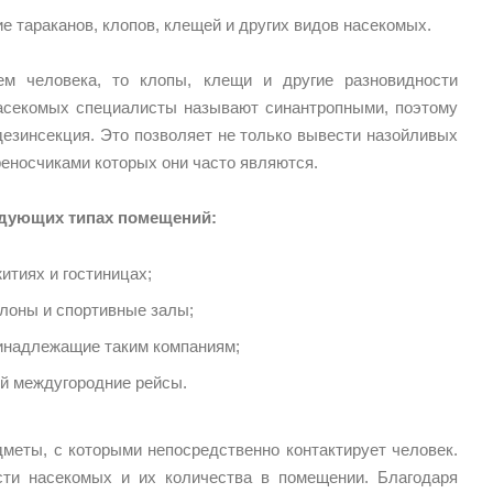
 тараканов, клопов, клещей и других видов насекомых.
м человека, то клопы, клещи и другие разновидности
насекомых специалисты называют синантропными, поэтому
дезинсекция. Это позволяет не только вывести назойливых
реносчиками которых они часто являются.
едующих типах помещений:
итиях и гостиницах;
алоны и спортивные залы;
ринадлежащие таким компаниям;
й междугородние рейсы.
меты, с которыми непосредственно контактирует человек.
сти насекомых и их количества в помещении. Благодаря