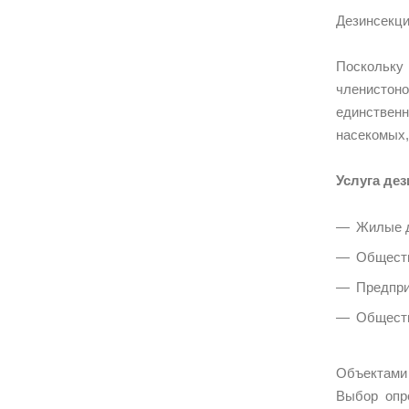
Дезинсекци
Поскольку
членистоно
единственн
насекомых,
Услуга де
Жилые д
Обществ
Предпри
Обществ
Объектами 
Выбор опр