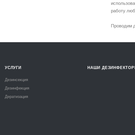
использов
работу люб
Проводим де
УСЛУГИ
НАШИ ДЕЗИНФЕКТО
Дезинсекция
Дезинфекция
Дератизация