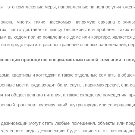
я – это комплексные меры, направленные на полное уничтожение
 жизнь многих таких насекомых напрямую связана с жилье
гих, часто доставляют массу беспокойств и проблем. Таких 
ым выходом при их появлении в доме или квартире, является 
 но и предотвратить распространение опасных заболеваний, пе
зинсекции проводится специалистами нашей компании в сл
ома, квартиры и коттеджи, а также отдельные комнаты в общеж
енные места, куда входят бани, сауны, парикмахерские, спа-с
ятия общественного питания, а также складские помещения, п
енный транспорт, курсирующий внутри города или совершающи
дезинсекции могут стать любые помещения, объекты или пред
еделенного вида дезинсекции будет зависеть от разновидно