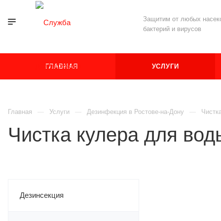
Защитим от любых насеко
бактерий и вирусов
ГЛАВНАЯ
УСЛУГИ
Главная
Услуги
Дезинфекция в Ростове-на-Дону
Чистка
Чистка кулера для вод
Дезинсекция