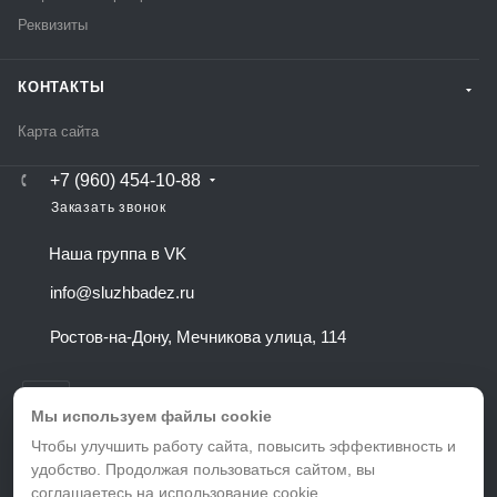
Реквизиты
КОНТАКТЫ
Карта сайта
+7 (960) 454-10-88
Заказать звонок
Наша группа в VK
info@sluzhbadez.ru
Ростов-на-Дону, Мечникова улица, 114
Остались вопросы?
Напишите нам и мы поможем подобрать
тариф именно для Вас!
Мы используем файлы cookie
Чтобы улучшить работу сайта, повысить эффективность и
удобство. Продолжая пользоваться сайтом, вы
ВЕРСИЯ ДЛЯ ПЕЧАТИ
соглашаетесь на использование
cookie
.