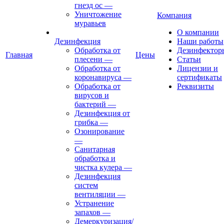
гнезд ос
—
Уничтожение
Компания
муравьев
О компании
Дезинфекция
Наши работы
Обработка от
Дезинфектор
Главная
Цены
плесени
—
Статьи
Обработка от
Лицензии и
коронавируса
—
сертификаты
Обработка от
Реквизиты
вирусов и
бактерий
—
Дезинфекция от
грибка
—
Озонирование
—
Санитарная
обработка и
чистка кулера
—
Дезинфекция
систем
вентиляции
—
Устранение
запахов
—
Демеркуризация/