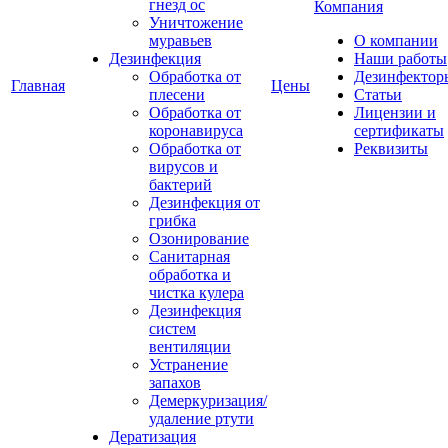
гнезд ос
Компания
Уничтожение
муравьев
О компании
Дезинфекция
Наши работы
Обработка от
Дезинфектор
Главная
Цены
плесени
Статьи
Обработка от
Лицензии и
коронавируса
сертификаты
Обработка от
Реквизиты
вирусов и
бактерий
Дезинфекция от
грибка
Озонирование
Санитарная
обработка и
чистка кулера
Дезинфекция
систем
вентиляции
Устранение
запахов
Демеркуризация/
удаление ртути
Дератизация