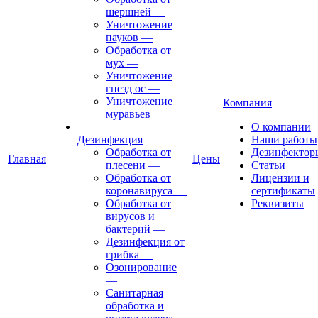
шершней
—
Уничтожение
пауков
—
Обработка от
мух
—
Уничтожение
гнезд ос
—
Уничтожение
Компания
муравьев
О компании
Дезинфекция
Наши работы
Обработка от
Дезинфектор
Главная
Цены
плесени
—
Статьи
Обработка от
Лицензии и
коронавируса
—
сертификаты
Обработка от
Реквизиты
вирусов и
бактерий
—
Дезинфекция от
грибка
—
Озонирование
—
Санитарная
обработка и