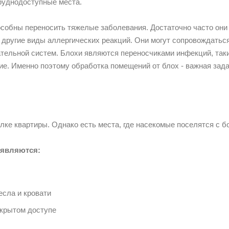
труднодоступные места.
собны переносить тяжелые заболевания. Достаточно часто они
кже другие виды аллергических реакций. Они могут сопровождат
ельной систем. Блохи являются переносчиками инфекций, таких
ие. Именно поэтому обработка помещений от блох - важная зада
лке квартиры. Однако есть места, где насекомые поселятся с б
 являются:
есла и кровати
ткрытом доступе