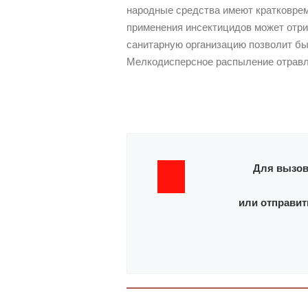
народные средства имеют кратковрем
применения инсектицидов может отр
санитарную организацию позволит быс
Мелкодисперсное распыление отравля
Для вызов
или отправит