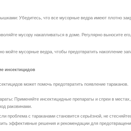
рышками: Убедитесь, что все мусорные ведра имеют плотно за
воляйте мусору накапливаться в доме. Регулярно выносите его
но мойте мусорные ведра, чтобы предотвратить накопление запа
ие инсектицидов
ектицидов может помочь предотвратить появление тараканов.
раты: Применяйте инсектицидные препараты и спреи в местах, 
под раковинами.
ли проблема с тараканами становится серьёзной, не стесняйт
ожить эффективные решения и рекомендации для предотвращени