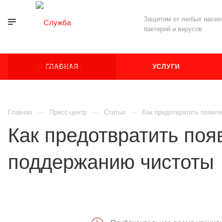
Защитим от любых насеко
бактерий и вирусов
ГЛАВНАЯ
УСЛУГИ
Главная
Пресс-центр
Статьи
Как предотвратить появле
Как предотвратить поя
поддержанию чистоты