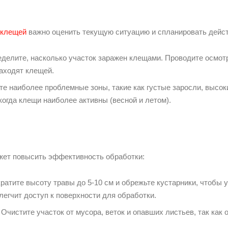
 клещей
важно оценить текущую ситуацию и спланировать дейст
елите, насколько участок заражен клещами. Проводите осмотр 
находят клещей.
е наиболее проблемные зоны, такие как густые заросли, высоки
когда клещи наиболее активны (весной и летом).
жет повысить эффективность обработки:
кратите высоту травы до 5-10 см и обрежьте кустарники, чтобы
легчит доступ к поверхности для обработки.
Очистите участок от мусора, веток и опавших листьев, так как 