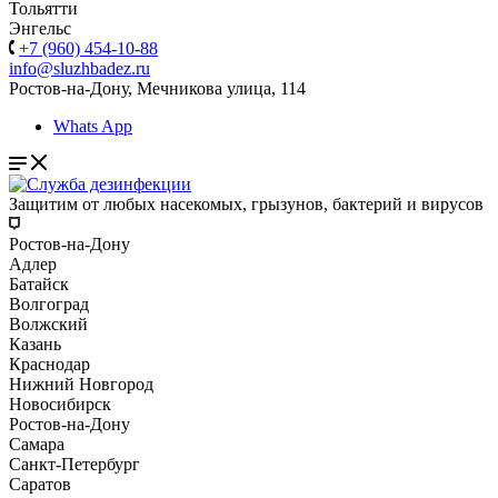
Тольятти
Энгельс
+7 (960) 454-10-88
info@sluzhbadez.ru
Ростов-на-Дону, Мечникова улица, 114
Whats App
Защитим от любых насекомых, грызунов, бактерий и вирусов
Ростов-на-Дону
Адлер
Батайск
Волгоград
Волжский
Казань
Краснодар
Нижний Новгород
Новосибирск
Ростов-на-Дону
Самара
Санкт-Петербург
Саратов