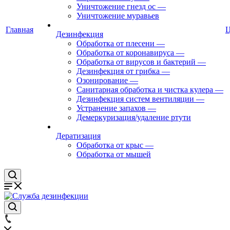
Уничтожение гнезд ос
—
Уничтожение муравьев
Главная
Дезинфекция
Обработка от плесени
—
Обработка от коронавируса
—
Обработка от вирусов и бактерий
—
Дезинфекция от грибка
—
Озонирование
—
Санитарная обработка и чистка кулера
—
Дезинфекция систем вентиляции
—
Устранение запахов
—
Демеркуризация/удаление ртути
Дератизация
Обработка от крыс
—
Обработка от мышей