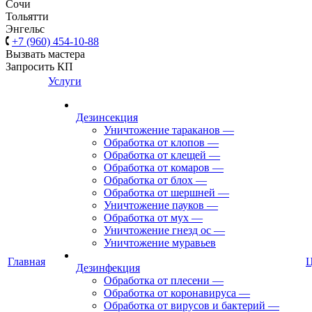
Сочи
Тольятти
Энгельс
+7 (960) 454-10-88
Вызвать мастера
Запросить КП
Услуги
Дезинсекция
Уничтожение тараканов
—
Обработка от клопов
—
Обработка от клещей
—
Обработка от комаров
—
Обработка от блох
—
Обработка от шершней
—
Уничтожение пауков
—
Обработка от мух
—
Уничтожение гнезд ос
—
Уничтожение муравьев
Главная
Дезинфекция
Обработка от плесени
—
Обработка от коронавируса
—
Обработка от вирусов и бактерий
—